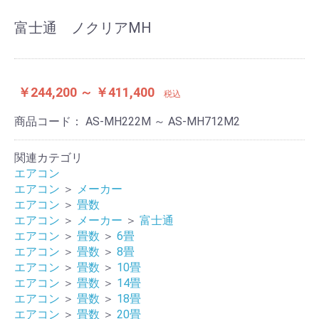
富士通 ノクリアMH
￥244,200 ～ ￥411,400
税込
商品コード：
AS-MH222M ～ AS-MH712M2
関連カテゴリ
エアコン
エアコン
＞
メーカー
エアコン
＞
畳数
エアコン
＞
メーカー
＞
富士通
エアコン
＞
畳数
＞
6畳
エアコン
＞
畳数
＞
8畳
エアコン
＞
畳数
＞
10畳
エアコン
＞
畳数
＞
14畳
エアコン
＞
畳数
＞
18畳
エアコン
＞
畳数
＞
20畳