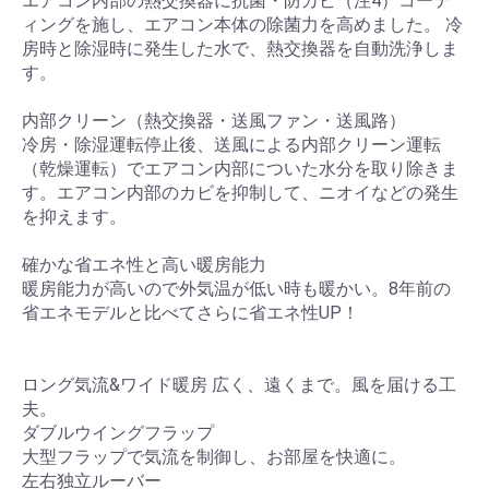
エアコン内部の熱交換器に抗菌・防カビ（注4）コーテ
ィングを施し、エアコン本体の除菌力を高めました。 冷
房時と除湿時に発生した水で、熱交換器を自動洗浄しま
す。
内部クリーン（熱交換器・送風ファン・送風路）
冷房・除湿運転停止後、送風による内部クリーン運転
（乾燥運転）でエアコン内部についた水分を取り除きま
す。エアコン内部のカビを抑制して、ニオイなどの発生
を抑えます。
確かな省エネ性と高い暖房能力
暖房能力が高いので外気温が低い時も暖かい。8年前の
省エネモデルと比べてさらに省エネ性UP！
ロング気流&ワイド暖房 広く、遠くまで。風を届ける工
夫。
ダブルウイングフラップ
大型フラップで気流を制御し、お部屋を快適に。
左右独立ルーバー