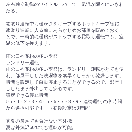
左右独立制御のワイドルーバーで、気流が隅々にいきわ
たる。
霜取り運転中も暖かさをキープするホットキープ除霜
霜取り運転に入る前にあらかじめお部屋を暖めておくこ
とで、一時的に暖房がストップする霜取り運転中も、室
温の低下を抑えます。
雨の日や花粉の多い季節
ランドリー運転
雨の日や花粉の多い季節は、ランドリー運転がとても便
利。部屋干しした洗濯物を素早くしっかり乾燥します。
時間を設定して自動停止することができるので、部屋干
ししたまま外出しても安心です。
設定できる停止時間
0.5・1・2・3・4・5・6・7・8・9・連続運転 の各時間
から選択可能です。（初期設定は3時間）
真夏の暑さでも負けない室外機
夏は外気温50℃でも運転が可能。